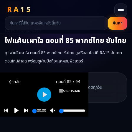
RA
15
ค้นหา
RA15 / ตอนของซีรี่ส์
ไฟแค้นเผาใจ
ตอนที่
85
พากย์ไทย ซับไทย
ดู ไฟแค้นเผาใจ ตอนที่ 85 พากย์ไทย ซับไทย ดูฟรีออนไลน์ที่ RA15 อัปเดต
ตอนใหม่ล่าสุด พร้อมดูผ่านมือถือและคอมพิวเตอร์
ไฟแค้นเผาใจ
ตอนที่
85
พากย์ไทย ซับไทย ดูฟรีออนไลน์ —
ไฟแค้นเผาใ
RA15 Drama
กลับ
ตอนที่
85
/
94
RA15 เป็นเว็บไซต์ดูซีรี่ส์จีนออนไลน์ฟรี ที่รวบรวมหนังจีน ละครจีน มินิซี
รวมซีรี่ส์จีน ละครสั้น หนังแนวตั้ง พากย์ไทย อัปเดตทุกวัน
©
2026
RA15 Drama
รายการตอน
©
2026
RA15 Drama
Play
00:00
Play
Unmute