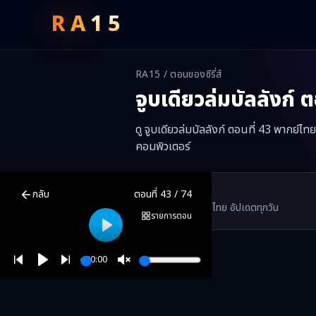
RA
15
RA15 / ตอนของซีรี่ส์
จูบเดียวล่มบัลลังก์
ตอ
ดู จูบเดียวล่มบัลลังก์ ตอนที่ 43 พากย์ไ
คอมพิวเตอร์
จูบเดียวล่มบัลลังก์
ตอนที่
43
พากย์ไทย ซับไทย ดูฟรีออนไลน์ —
จูบเดียว
RA15 Drama
กลับ
ตอนที่
43
/
74
RA15 เป็นเว็บไซต์ดูซีรี่ส์จีนออนไลน์ฟรี ที่รวบรวมหนังจีน ละครจีน มินิซี
รวมซีรี่ส์จีน ละครสั้น หนังแนวตั้ง พากย์ไทย อัปเดตทุกวัน
©
2026
RA15 Drama
รายการตอน
Play
00:00
Play
Unmute