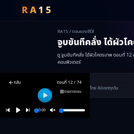
RA
15
RA15 / ตอนของซีรี่ส์
จูบขันทีคลั่ง ได้ผัว
ดู จูบขันทีคลั่ง ได้ผัวโคตรเทพ ตอนที่ 1
คอมพิวเตอร์
จูบขันทีคลั่ง ได้ผัวโคตรเทพ
ตอนที่
12
พากย์ไทย ซับไทย ดูฟรีออนไลน์ 
RA15 Drama
กลับ
ตอนที่
12
/
74
RA15 เป็นเว็บไซต์ดูซีรี่ส์จีนออนไลน์ฟรี ที่รวบรวมหนังจีน ละครจีน มินิซี
รวมซีรี่ส์จีน ละครสั้น หนังแนวตั้ง พากย์ไทย อัปเดตทุกวัน
©
2026
RA15 Drama
รายการตอน
Play
00:00
Play
Unmute