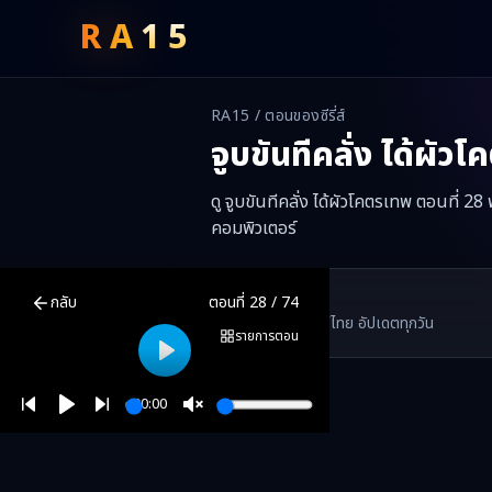
RA
15
RA15 / ตอนของซีรี่ส์
จูบขันทีคลั่ง ได้ผัว
ดู จูบขันทีคลั่ง ได้ผัวโคตรเทพ ตอนที่ 2
คอมพิวเตอร์
จูบขันทีคลั่ง ได้ผัวโคตรเทพ
ตอนที่
28
พากย์ไทย ซับไทย ดูฟรีออนไลน์ 
RA15 Drama
กลับ
ตอนที่
28
/
74
RA15 เป็นเว็บไซต์ดูซีรี่ส์จีนออนไลน์ฟรี ที่รวบรวมหนังจีน ละครจีน มินิซี
รวมซีรี่ส์จีน ละครสั้น หนังแนวตั้ง พากย์ไทย อัปเดตทุกวัน
©
2026
RA15 Drama
รายการตอน
Play
00:00
Play
Unmute