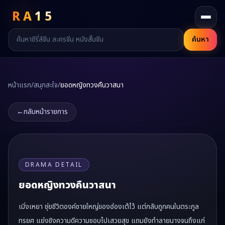
RA
15
ค้นหา
หน้าแรก
/
สนุกสะใจ
/
ยอดหญิงทวงคืนวาสนา
←
กลับหน้ารายการ
DRAMA DETAIL
ยอดหญิงทวงคืนวาสนา
เมิ่งเหยา ชุ่ยชีวิตองค์ชายใหญ่ของฮ่องเต้ไว้ แต่กลับถูกคนในตระกูล
ทรยศ แย่งชิงความดีความชอบไปเสวยสุข แถมยังทำลายนางจนถึงแก่