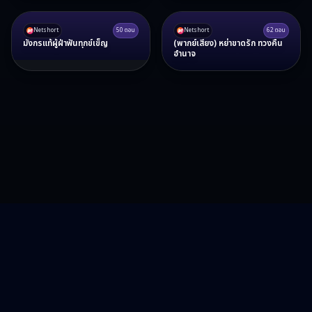
Netshort
50
ตอน
Netshort
62
ตอน
มังกรแท้ผู้ฝ่าฟันทุกข์เข็ญ
(พากย์เสียง) หย่าขาดรัก ทวงคืน
อำนาจ
RA15 Drama
รวมซีรี่ส์จีน ละครสั้น หนังแนวตั้ง พากย์ไทย อัปเดตทุกวัน