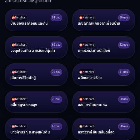
สุ่มเรื่องในหมวดหมู่เดียวกัน
Netshort
51
ตอน
Netshort
60
ตอน
บ้านของเราคือกันและกัน
สัญญาณแค้นจากเพื่อนบ้าน
Netshort
62
ตอน
Netshort
52
ตอน
จงลุกโชนเถิด สายลับแม่ผู้กล้า
ตกเหวแล้วคืนบัลลังก์
Netshort
76
ตอน
Netshort
81
ตอน
เส้นทางชีวิตนักสู้
พลิกบทนางร้าย
Netshort
76
ตอน
Netshort
60
ตอน
คลื่นอสูรเลเวลสูง
จอมมารในแดนเทพ
Netshort
60
ตอน
Netshort
58
ตอน
นางฟ้านรก สะสางแผ่นดิน
กรงวิวาห์ ฉันเกลียดที่สุด