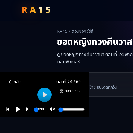
RA
15
RA15 / ตอนของซีรี่ส์
ยอดหญิงทวงคืนวาส
ดู ยอดหญิงทวงคืนวาสนา ตอนที่ 24 พากย์
คอมพิวเตอร์
ยอดหญิงทวงคืนวาสนา
ตอนที่
24
พากย์ไทย ซับไทย ดูฟรีออนไลน์ —
ยอ
RA15 Drama
กลับ
ตอนที่
24
/
69
RA15 เป็นเว็บไซต์ดูซีรี่ส์จีนออนไลน์ฟรี ที่รวบรวมหนังจีน ละครจีน มินิซี
รวมซีรี่ส์จีน ละครสั้น หนังแนวตั้ง พากย์ไทย อัปเดตทุกวัน
©
2026
RA15 Drama
รายการตอน
Play
00:00
Play
Unmute