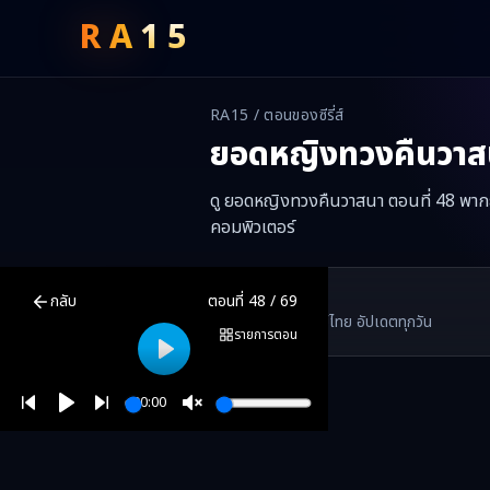
RA
15
RA15 / ตอนของซีรี่ส์
ยอดหญิงทวงคืนวาส
ดู ยอดหญิงทวงคืนวาสนา ตอนที่ 48 พากย์
คอมพิวเตอร์
ยอดหญิงทวงคืนวาสนา
ตอนที่
48
พากย์ไทย ซับไทย ดูฟรีออนไลน์ —
ยอ
RA15 Drama
กลับ
ตอนที่
48
/
69
RA15 เป็นเว็บไซต์ดูซีรี่ส์จีนออนไลน์ฟรี ที่รวบรวมหนังจีน ละครจีน มินิซี
รวมซีรี่ส์จีน ละครสั้น หนังแนวตั้ง พากย์ไทย อัปเดตทุกวัน
©
2026
RA15 Drama
รายการตอน
Play
00:00
Play
Unmute