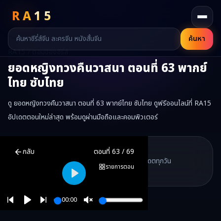
RA
15
ค้นหา
RA15 / ตอนของซีรี่ส์
ยอดหญิงทวงคืนวาสนา
ตอนที่
63
พากย์
ไทย ซับไทย
ดู ยอดหญิงทวงคืนวาสนา ตอนที่ 63 พากย์ไทย ซับไทย ดูฟรีออนไลน์ที่ RA15
อัปเดตตอนใหม่ล่าสุด พร้อมดูผ่านมือถือและคอมพิวเตอร์
ยอดหญิงทวงคืนวาสนา
ตอนที่
63
พากย์ไทย ซับไทย ดูฟรีออนไลน์ —
ยอ
RA15 Drama
กลับ
ตอนที่
63
/
69
RA15 เป็นเว็บไซต์ดูซีรี่ส์จีนออนไลน์ฟรี ที่รวบรวมหนังจีน ละครจีน มินิซี
รวมซีรี่ส์จีน ละครสั้น หนังแนวตั้ง พากย์ไทย อัปเดตทุกวัน
©
2026
RA15 Drama
รายการตอน
©
2026
RA15 Drama
Play
00:00
Play
Unmute