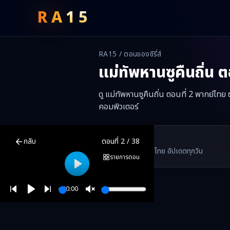
RA
15
RA15 / ตอนของซีรี่ส์
แม่ทัพหานซูคืนถิ่น
ตอ
ดู แม่ทัพหานซูคืนถิ่น ตอนที่ 2 พากย์ไทย
คอมพิวเตอร์
แม่ทัพหานซูคืนถิ่น
ตอนที่
2
พากย์ไทย ซับไทย ดูฟรีออนไลน์ —
แม่ทัพหา
RA15 Drama
กลับ
ตอนที่
2
/
38
RA15 เป็นเว็บไซต์ดูซีรี่ส์จีนออนไลน์ฟรี ที่รวบรวมหนังจีน ละครจีน มินิซี
รวมซีรี่ส์จีน ละครสั้น หนังแนวตั้ง พากย์ไทย อัปเดตทุกวัน
©
2026
RA15 Drama
รายการตอน
Play
00:00
Play
Unmute