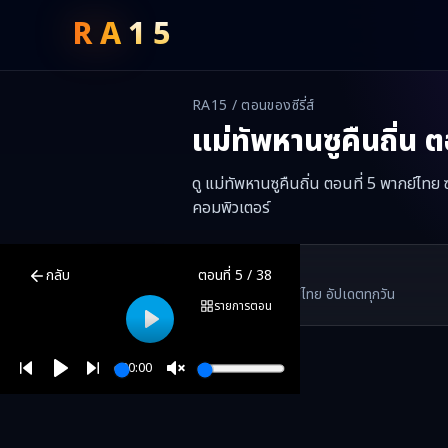
RA
15
RA15 / ตอนของซีรี่ส์
แม่ทัพหานซูคืนถิ่น
ตอ
ดู แม่ทัพหานซูคืนถิ่น ตอนที่ 5 พากย์ไทย
คอมพิวเตอร์
แม่ทัพหานซูคืนถิ่น
ตอนที่
5
พากย์ไทย ซับไทย ดูฟรีออนไลน์ —
แม่ทัพหา
RA15 Drama
กลับ
ตอนที่
5
/
38
RA15 เป็นเว็บไซต์ดูซีรี่ส์จีนออนไลน์ฟรี ที่รวบรวมหนังจีน ละครจีน มินิซี
รวมซีรี่ส์จีน ละครสั้น หนังแนวตั้ง พากย์ไทย อัปเดตทุกวัน
©
2026
RA15 Drama
รายการตอน
Play
00:00
Play
Unmute