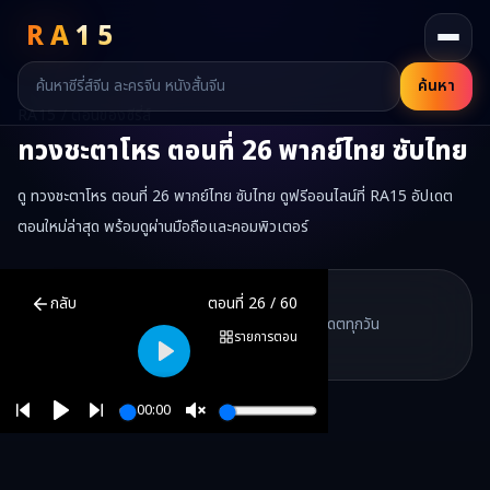
RA
15
ค้นหา
RA15 / ตอนของซีรี่ส์
ทวงชะตาโหร
ตอนที่
26
พากย์ไทย ซับไทย
ดู ทวงชะตาโหร ตอนที่ 26 พากย์ไทย ซับไทย ดูฟรีออนไลน์ที่ RA15 อัปเดต
ตอนใหม่ล่าสุด พร้อมดูผ่านมือถือและคอมพิวเตอร์
ทวงชะตาโหร
ตอนที่
26
พากย์ไทย ซับไทย ดูฟรีออนไลน์ —
ทวงชะตาโหร
ม
RA15 Drama
กลับ
ตอนที่
26
/
60
RA15 เป็นเว็บไซต์ดูซีรี่ส์จีนออนไลน์ฟรี ที่รวบรวมหนังจีน ละครจีน มินิซี
รวมซีรี่ส์จีน ละครสั้น หนังแนวตั้ง พากย์ไทย อัปเดตทุกวัน
©
2026
RA15 Drama
รายการตอน
©
2026
RA15 Drama
Play
00:00
Play
Unmute