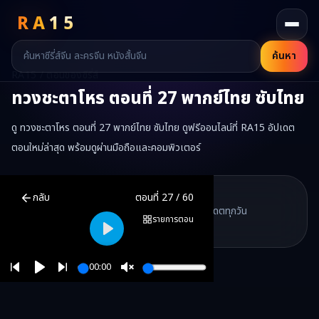
RA
15
ค้นหา
RA15 / ตอนของซีรี่ส์
ทวงชะตาโหร
ตอนที่
27
พากย์ไทย ซับไทย
ดู ทวงชะตาโหร ตอนที่ 27 พากย์ไทย ซับไทย ดูฟรีออนไลน์ที่ RA15 อัปเดต
ตอนใหม่ล่าสุด พร้อมดูผ่านมือถือและคอมพิวเตอร์
ทวงชะตาโหร
ตอนที่
27
พากย์ไทย ซับไทย ดูฟรีออนไลน์ —
ทวงชะตาโหร
ม
RA15 Drama
กลับ
ตอนที่
27
/
60
RA15 เป็นเว็บไซต์ดูซีรี่ส์จีนออนไลน์ฟรี ที่รวบรวมหนังจีน ละครจีน มินิซี
รวมซีรี่ส์จีน ละครสั้น หนังแนวตั้ง พากย์ไทย อัปเดตทุกวัน
©
2026
RA15 Drama
รายการตอน
©
2026
RA15 Drama
Play
00:00
Play
Unmute