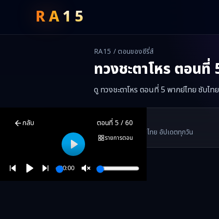
RA
15
RA15 / ตอนของซีรี่ส์
ทวงชะตาโหร
ตอนที่
ดู ทวงชะตาโหร ตอนที่ 5 พากย์ไทย ซับไทย
ทวงชะตาโหร
ตอนที่
5
พากย์ไทย ซับไทย ดูฟรีออนไลน์ —
ทวงชะตาโหร
มิน
RA15 Drama
กลับ
ตอนที่
5
/
60
RA15 เป็นเว็บไซต์ดูซีรี่ส์จีนออนไลน์ฟรี ที่รวบรวมหนังจีน ละครจีน มินิซี
รวมซีรี่ส์จีน ละครสั้น หนังแนวตั้ง พากย์ไทย อัปเดตทุกวัน
©
2026
RA15 Drama
รายการตอน
Play
00:00
Play
Unmute