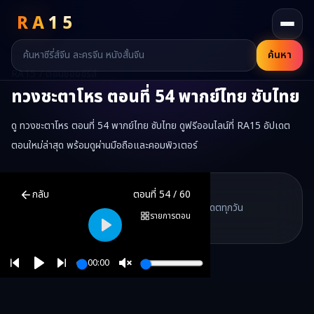
RA
15
ค้นหา
RA15 / ตอนของซีรี่ส์
ทวงชะตาโหร
ตอนที่
54
พากย์ไทย ซับไทย
ดู ทวงชะตาโหร ตอนที่ 54 พากย์ไทย ซับไทย ดูฟรีออนไลน์ที่ RA15 อัปเดต
ตอนใหม่ล่าสุด พร้อมดูผ่านมือถือและคอมพิวเตอร์
ทวงชะตาโหร
ตอนที่
54
พากย์ไทย ซับไทย ดูฟรีออนไลน์ —
ทวงชะตาโหร
ม
RA15 Drama
กลับ
ตอนที่
54
/
60
RA15 เป็นเว็บไซต์ดูซีรี่ส์จีนออนไลน์ฟรี ที่รวบรวมหนังจีน ละครจีน มินิซี
รวมซีรี่ส์จีน ละครสั้น หนังแนวตั้ง พากย์ไทย อัปเดตทุกวัน
©
2026
RA15 Drama
รายการตอน
©
2026
RA15 Drama
Play
00:00
Play
Unmute