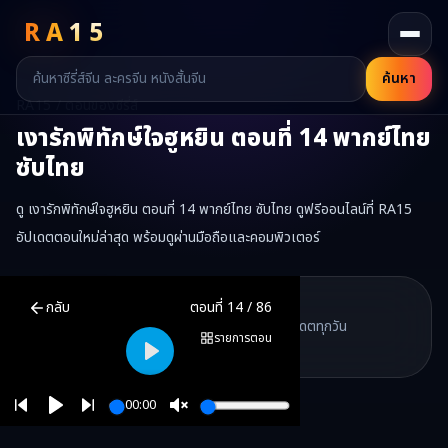
RA
15
ค้นหา
RA15 / ตอนของซีรี่ส์
เงารักพิทักษ์ใจฮูหยิน
ตอนที่
14
พากย์ไทย
ซับไทย
ดู เงารักพิทักษ์ใจฮูหยิน ตอนที่ 14 พากย์ไทย ซับไทย ดูฟรีออนไลน์ที่ RA15
อัปเดตตอนใหม่ล่าสุด พร้อมดูผ่านมือถือและคอมพิวเตอร์
เงารักพิทักษ์ใจฮูหยิน
ตอนที่
14
พากย์ไทย ซับไทย ดูฟรีออนไลน์ —
เงารั
RA15 Drama
กลับ
ตอนที่
14
/
86
RA15 เป็นเว็บไซต์ดูซีรี่ส์จีนออนไลน์ฟรี ที่รวบรวมหนังจีน ละครจีน มินิซี
รวมซีรี่ส์จีน ละครสั้น หนังแนวตั้ง พากย์ไทย อัปเดตทุกวัน
©
2026
RA15 Drama
รายการตอน
©
2026
RA15 Drama
Play
00:00
Play
Unmute