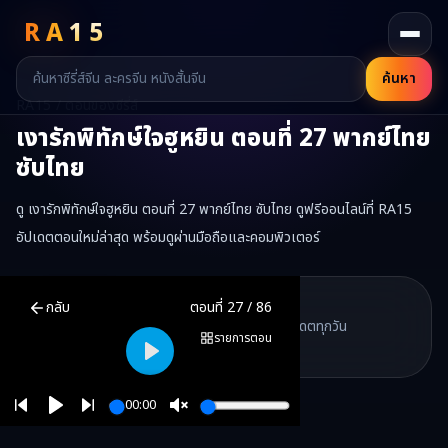
RA
15
ค้นหา
RA15 / ตอนของซีรี่ส์
เงารักพิทักษ์ใจฮูหยิน
ตอนที่
27
พากย์ไทย
ซับไทย
ดู เงารักพิทักษ์ใจฮูหยิน ตอนที่ 27 พากย์ไทย ซับไทย ดูฟรีออนไลน์ที่ RA15
อัปเดตตอนใหม่ล่าสุด พร้อมดูผ่านมือถือและคอมพิวเตอร์
เงารักพิทักษ์ใจฮูหยิน
ตอนที่
27
พากย์ไทย ซับไทย ดูฟรีออนไลน์ —
เงารั
RA15 Drama
กลับ
ตอนที่
27
/
86
RA15 เป็นเว็บไซต์ดูซีรี่ส์จีนออนไลน์ฟรี ที่รวบรวมหนังจีน ละครจีน มินิซี
รวมซีรี่ส์จีน ละครสั้น หนังแนวตั้ง พากย์ไทย อัปเดตทุกวัน
©
2026
RA15 Drama
รายการตอน
©
2026
RA15 Drama
Play
00:00
Play
Unmute