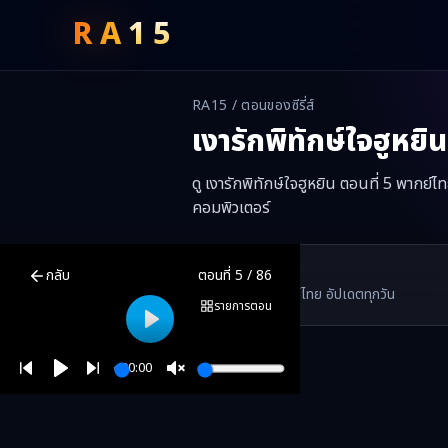
RA
15
RA15 / ตอนของซีรี่ส์
เงารักพิทักษ์ใจฮูหยิน
ดู เงารักพิทักษ์ใจฮูหยิน ตอนที่ 5 พากย์
คอมพิวเตอร์
เงารักพิทักษ์ใจฮูหยิน
ตอนที่
5
พากย์ไทย ซับไทย ดูฟรีออนไลน์ —
เงารัก
RA15 Drama
กลับ
ตอนที่
5
/
86
RA15 เป็นเว็บไซต์ดูซีรี่ส์จีนออนไลน์ฟรี ที่รวบรวมหนังจีน ละครจีน มินิซี
รวมซีรี่ส์จีน ละครสั้น หนังแนวตั้ง พากย์ไทย อัปเดตทุกวัน
©
2026
RA15 Drama
รายการตอน
Play
00:00
Play
Unmute