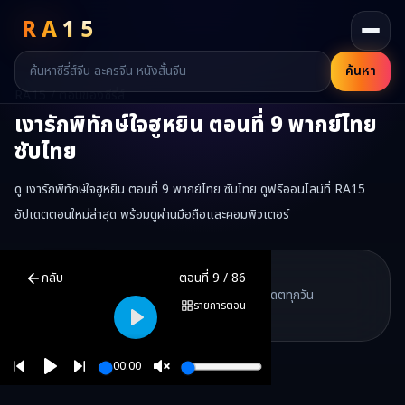
RA
15
ค้นหา
RA15 / ตอนของซีรี่ส์
เงารักพิทักษ์ใจฮูหยิน
ตอนที่
9
พากย์ไทย
ซับไทย
ดู เงารักพิทักษ์ใจฮูหยิน ตอนที่ 9 พากย์ไทย ซับไทย ดูฟรีออนไลน์ที่ RA15
อัปเดตตอนใหม่ล่าสุด พร้อมดูผ่านมือถือและคอมพิวเตอร์
เงารักพิทักษ์ใจฮูหยิน
ตอนที่
9
พากย์ไทย ซับไทย ดูฟรีออนไลน์ —
เงารัก
RA15 Drama
กลับ
ตอนที่
9
/
86
RA15 เป็นเว็บไซต์ดูซีรี่ส์จีนออนไลน์ฟรี ที่รวบรวมหนังจีน ละครจีน มินิซี
รวมซีรี่ส์จีน ละครสั้น หนังแนวตั้ง พากย์ไทย อัปเดตทุกวัน
©
2026
RA15 Drama
รายการตอน
©
2026
RA15 Drama
Play
00:00
Play
Unmute