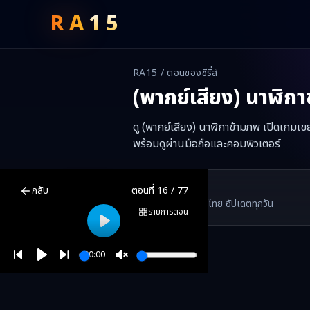
RA
15
RA15 / ตอนของซีรี่ส์
(พากย์เสียง) นาฬิก
ดู (พากย์เสียง) นาฬิกาข้ามภพ เปิดเกมเข
พร้อมดูผ่านมือถือและคอมพิวเตอร์
(พากย์เสียง) นาฬิกาข้ามภพ เปิดเกมเขยหลวง
ตอนที่
16
พากย์ไทย ซับไ
RA15 Drama
กลับ
ตอนที่
16
/
77
RA15 เป็นเว็บไซต์ดูซีรี่ส์จีนออนไลน์ฟรี ที่รวบรวมหนังจีน ละครจีน มินิซี
รวมซีรี่ส์จีน ละครสั้น หนังแนวตั้ง พากย์ไทย อัปเดตทุกวัน
©
2026
RA15 Drama
รายการตอน
Play
00:00
Play
Unmute