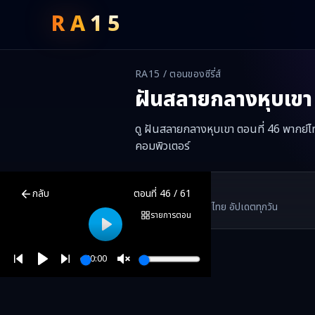
RA
15
RA15 / ตอนของซีรี่ส์
ฝันสลายกลางหุบเขา
ดู ฝันสลายกลางหุบเขา ตอนที่ 46 พากย์ไท
คอมพิวเตอร์
ฝันสลายกลางหุบเขา
ตอนที่
46
พากย์ไทย ซับไทย ดูฟรีออนไลน์ —
ฝันส
RA15 Drama
กลับ
ตอนที่
46
/
61
RA15 เป็นเว็บไซต์ดูซีรี่ส์จีนออนไลน์ฟรี ที่รวบรวมหนังจีน ละครจีน มินิซี
รวมซีรี่ส์จีน ละครสั้น หนังแนวตั้ง พากย์ไทย อัปเดตทุกวัน
©
2026
RA15 Drama
รายการตอน
Play
00:00
Play
Unmute