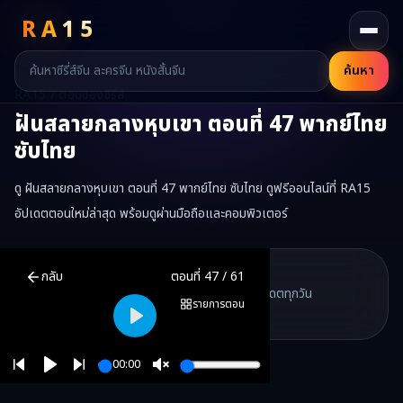
RA
15
ค้นหา
RA15 / ตอนของซีรี่ส์
ฝันสลายกลางหุบเขา
ตอนที่
47
พากย์ไทย
ซับไทย
ดู ฝันสลายกลางหุบเขา ตอนที่ 47 พากย์ไทย ซับไทย ดูฟรีออนไลน์ที่ RA15
อัปเดตตอนใหม่ล่าสุด พร้อมดูผ่านมือถือและคอมพิวเตอร์
ฝันสลายกลางหุบเขา
ตอนที่
47
พากย์ไทย ซับไทย ดูฟรีออนไลน์ —
ฝันส
RA15 Drama
กลับ
ตอนที่
47
/
61
RA15 เป็นเว็บไซต์ดูซีรี่ส์จีนออนไลน์ฟรี ที่รวบรวมหนังจีน ละครจีน มินิซี
รวมซีรี่ส์จีน ละครสั้น หนังแนวตั้ง พากย์ไทย อัปเดตทุกวัน
©
2026
RA15 Drama
รายการตอน
©
2026
RA15 Drama
Play
00:00
Play
Unmute