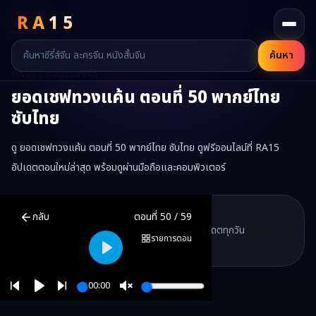
RA
15
ค้นหา
RA15 / ตอนของซีรี่ส์
ยอดเชฟทวงแค้น
ตอนที่
50
พากย์ไทย
ซับไทย
ดู ยอดเชฟทวงแค้น ตอนที่ 50 พากย์ไทย ซับไทย ดูฟรีออนไลน์ที่ RA15
อัปเดตตอนใหม่ล่าสุด พร้อมดูผ่านมือถือและคอมพิวเตอร์
ยอดเชฟทวงแค้น
ตอนที่
50
พากย์ไทย ซับไทย ดูฟรีออนไลน์ —
ยอดเชฟ
RA15 Drama
กลับ
ตอนที่
50
/
59
RA15 เป็นเว็บไซต์ดูซีรี่ส์จีนออนไลน์ฟรี ที่รวบรวมหนังจีน ละครจีน มินิซี
รวมซีรี่ส์จีน ละครสั้น หนังแนวตั้ง พากย์ไทย อัปเดตทุกวัน
©
2026
RA15 Drama
รายการตอน
©
2026
RA15 Drama
Play
00:00
Play
Unmute