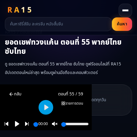
RA
15
ค้นหา
RA15 / ตอนของซีรี่ส์
ยอดเชฟทวงแค้น
ตอนที่
55
พากย์ไทย
ซับไทย
ดู ยอดเชฟทวงแค้น ตอนที่ 55 พากย์ไทย ซับไทย ดูฟรีออนไลน์ที่ RA15
อัปเดตตอนใหม่ล่าสุด พร้อมดูผ่านมือถือและคอมพิวเตอร์
ยอดเชฟทวงแค้น
ตอนที่
55
พากย์ไทย ซับไทย ดูฟรีออนไลน์ —
ยอดเชฟ
RA15 Drama
กลับ
ตอนที่
55
/
59
RA15 เป็นเว็บไซต์ดูซีรี่ส์จีนออนไลน์ฟรี ที่รวบรวมหนังจีน ละครจีน มินิซี
รวมซีรี่ส์จีน ละครสั้น หนังแนวตั้ง พากย์ไทย อัปเดตทุกวัน
©
2026
RA15 Drama
รายการตอน
©
2026
RA15 Drama
Play
00:00
Play
Unmute