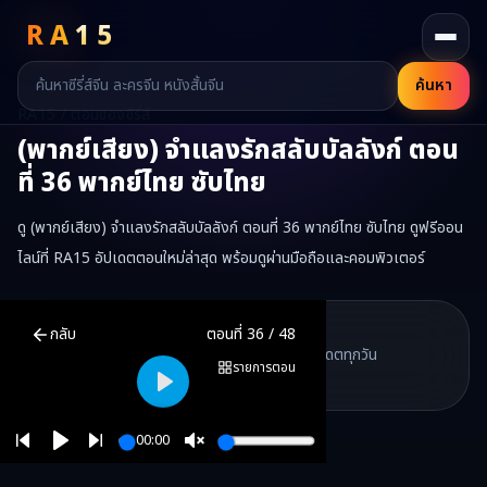
RA
15
ค้นหา
RA15 / ตอนของซีรี่ส์
(พากย์เสียง) จำแลงรักสลับบัลลังก์
ตอน
ที่
36
พากย์ไทย ซับไทย
ดู (พากย์เสียง) จำแลงรักสลับบัลลังก์ ตอนที่ 36 พากย์ไทย ซับไทย ดูฟรีออน
ไลน์ที่ RA15 อัปเดตตอนใหม่ล่าสุด พร้อมดูผ่านมือถือและคอมพิวเตอร์
(พากย์เสียง) จำแลงรักสลับบัลลังก์
ตอนที่
36
พากย์ไทย ซับไทย ดูฟรีอ
RA15 Drama
กลับ
ตอนที่
36
/
48
RA15 เป็นเว็บไซต์ดูซีรี่ส์จีนออนไลน์ฟรี ที่รวบรวมหนังจีน ละครจีน มินิซี
รวมซีรี่ส์จีน ละครสั้น หนังแนวตั้ง พากย์ไทย อัปเดตทุกวัน
©
2026
RA15 Drama
รายการตอน
©
2026
RA15 Drama
Play
00:00
Play
Unmute