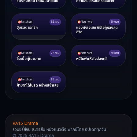
ขึ้นรถผิดคัน ได้แฟนสายเปย์
ความลับ ครอบครัวอลเวง
Netshort
62
ตอน
Netshort
60
ตอน
ปุ่มรีสตาร์ทรัก
แอบฟังใจเมีย ซีอีโอกู้หลงสุด
ชีวิต
Netshort
77
ตอน
Netshort
70
ตอน
ซื้อเนื้อคู่ในตลาด
หนีไม่พ้นหัวใจฮ่องเต้
Netshort
80
ตอน
ฝ่าบาทได้โปรด อย่าหนีข้าเลย
RA15 Drama
รวมซีรี่ส์จีน ละครสั้น หนังแนวตั้ง พากย์ไทย อัปเดตทุกวัน
©
2026
RA15 Drama