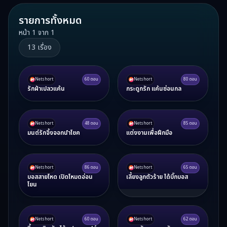
รายการทั้งหมด
หน้า
1
จาก
1
13
เรื่อง
Netshort
60
ตอน
Netshort
80
ตอน
รักฝ่าเปลวแค้น
กระดูกรัก แค้นซ่อนกล
Netshort
48
ตอน
Netshort
85
ตอน
มนต์รักจิ้งจอกนำโชค
แต่งงานเพื่อฝึกมือ
Netshort
86
ตอน
Netshort
65
ตอน
บอสสายโหด เปิดโหมดอ่อน
เลี้ยงลูกตัวร้าย ได้บิ๊กบอส
โยน
Netshort
60
ตอน
Netshort
62
ตอน