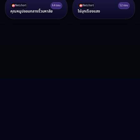
Netshort
64
ตอน
Netshort
52
ตอน
คุณหนูปลอมกลางรั้วมหาลัย
ไข่มุกเรืองแสง
RA15 Drama
รวมซีรี่ส์จีน ละครสั้น หนังแนวตั้ง พากย์ไทย อัปเดตทุกวัน
©
2026
RA15 Drama