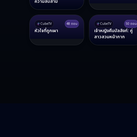
ความลับสามี
CubeTV
48
ตอน
CubeTV
50
ตอน
หัวใจที่ถูกเผา
เจ้าหญิงคืนบัลลังก์: คู่
สาวสวมหน้ากาก