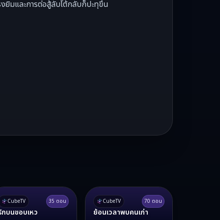
ละการต่อสู้ลับโต้กลับก็ปะทุขึ้น
CubeTV
35
ตอน
CubeTV
70
ตอน
รักบนขอบเหว
ย้อนเวลาพบคนเก่า