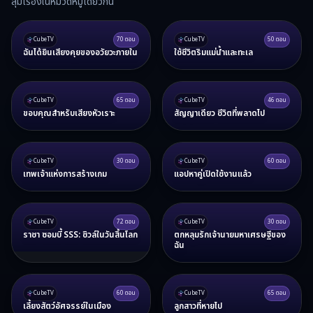
สุ่มเรื่องในหมวดหมู่เดียวกัน
CubeTV
70
ตอน
CubeTV
50
ตอน
ฉันได้ยินเสียงคุยของอวัยวะภายใน
ใช้ชีวิตริมแม่น้ำและทะเล
CubeTV
65
ตอน
CubeTV
46
ตอน
ขอบคุณสำหรับเสียงหัวเราะ
สัญญาเดียว ชีวิตที่พลาดไป
CubeTV
30
ตอน
CubeTV
60
ตอน
เทพเจ้าแห่งการสร้างเกม
แอปหาคู่เปิดใช้งานแล้ว
CubeTV
72
ตอน
CubeTV
30
ตอน
ราชา ซอมบี้ SSS: ชิวล์ในวันสิ้นโลก
ตกหลุมรักเจ้านายมหาเศรษฐีของ
ฉัน
CubeTV
60
ตอน
CubeTV
65
ตอน
เลี้ยงสัตว์อัศจรรย์ในเมือง
ลูกสาวที่หายไป