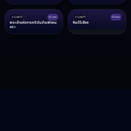
CubeTV
65
ตอน
CubeTV
50
ตอน
พระเจ้าแห่งการครัวในบ้านพักคน
หิมะไร้เสียง
ชรา
RA15 Drama
รวมซีรี่ส์จีน ละครสั้น หนังแนวตั้ง พากย์ไทย อัปเดตทุกวัน