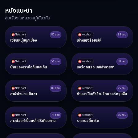
หนังแนะนำ
สุ่มเรื่องในหมวดหมู่เดียวกัน
Netshort
80
ตอน
Netshort
84
ตอน
เซียนหนุ่มบุกเมือง
เจ้าหญิงร้อยเล่ห์
Netshort
51
ตอน
Netshort
30
ตอน
บ้านของเราคือกันและกัน
แอร์ตกนรก เกมล่าทายาท
Netshort
80
ตอน
Netshort
75
ตอน
ล่าหัวใจนายเย็นชา
ข้ามมาเป็นตัวร้าย โดนออร์ครุมจีบ
Netshort
71
ตอน
Netshort
66
ตอน
สาวน้อยกำปั้นเหล็กไร้เทียมทาน
ราชาบอดี้การ์ด