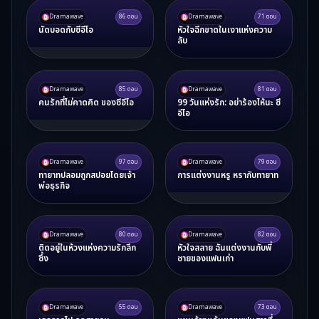
Dramawave
86
ตอน
Dramawave
71
ตอน
นัดบอดกับซีอีโอ
หัวใจฉีกขาดในเงาแห่งความ
ลับ
Dramawave
85
ตอน
Dramawave
81
ตอน
คนรักที่ไม่คาดคิด ของซีอีโอ
99 วันแห่งรัก: อย่าร้องไห้นะ ซี
อีโอ
Dramawave
97
ตอน
Dramawave
79
ตอน
ทายาทปลอมถูกสปอยโดยเจ้า
การแต่งงานหรู หรากับทายาท
พ่อธุรกิจ
Dramawave
80
ตอน
Dramawave
82
ตอน
ติดอยู่ในห้วงแห่งความรักลึก
หัวใจสลาย ฉันแต่งงานกับพี่
ซึ้ง
ชายของแฟนเก่า
Dramawave
55
ตอน
Dramawave
73
ตอน