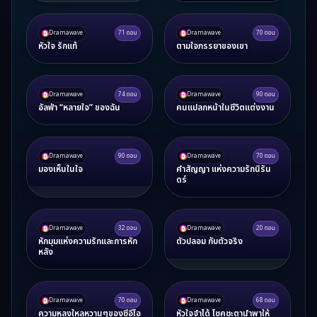
Dramawave
71
ตอน
Dramawave
70
ตอน
หัวใจ รักแท้
ตามใจภรรยาของเขา
Dramawave
74
ตอน
Dramawave
90
ตอน
อัลฟ่า “หลายใจ” ของฉัน
คนแปลกหน้าในชีวิตแต่งงาน
Dramawave
90
ตอน
Dramawave
70
ตอน
มองเห็นในใจ
คำสัญญา แห่งความรักนิรัน
ดร์
Dramawave
32
ตอน
Dramawave
20
ตอน
หักมุมแห่งความรักและการหัก
ตัวปลอม กับตัวจริง
หลัง
Dramawave
70
ตอน
Dramawave
68
ตอน
ความหลงใหลหวานๆของซีอีโอ
หัวใจจำได้ โชคชะตานำพาให้