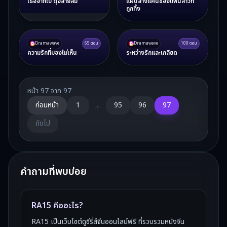
เธอจากไป ดุจสายลม
แผนล้างแค้นของแฟนสาวที่
ถูกทิ้ง
Dramawave
65
ตอน
Dramawave
100
ตอน
ความรักที่มองไม่เห็น
ระหว่างรักและเกลียด
หน้า
97
จาก
97
ก่อนหน้า
1
...
95
96
97
ถัดไป
คำถามที่พบบ่อย
RA15 คืออะไร?
RA15 เป็นเว็บไซต์ดูซีรี่ส์จีนออนไลน์ฟรี ที่รวบรวมหนังจีน