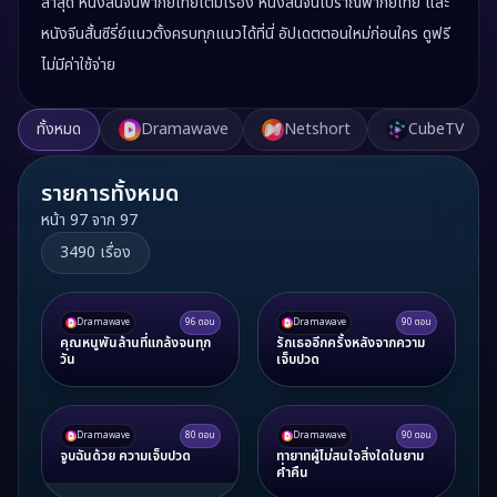
ล่าสุด หนังสั้นจีนพากย์ไทยเต็มเรื่อง หนังสั้นจีนโบราณพากย์ไทย และ
หนังจีนสั้นซีรี่ย์แนวตั้งครบทุกแนวได้ที่นี่ อัปเดตตอนใหม่ก่อนใคร ดูฟรี
ไม่มีค่าใช้จ่าย
ทั้งหมด
Dramawave
Netshort
CubeTV
รายการทั้งหมด
หน้า
97
จาก
97
3490
เรื่อง
Dramawave
96
ตอน
Dramawave
90
ตอน
คุณหนูพันล้านที่แกล้งจนทุก
รักเธออีกครั้งหลังจากความ
วัน
เจ็บปวด
Dramawave
80
ตอน
Dramawave
90
ตอน
จูบฉันด้วย ความเจ็บปวด
ทายาทผู้ไม่สนใจสิ่งใดในยาม
ค่ำคืน