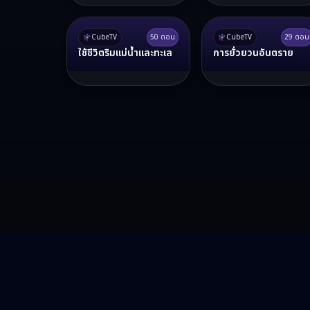
CubeTV
50
ตอน
CubeTV
29
ตอน
ใช้ชีวิตริมแม่น้ำและทะเล
การยั่วยวนอันตราย