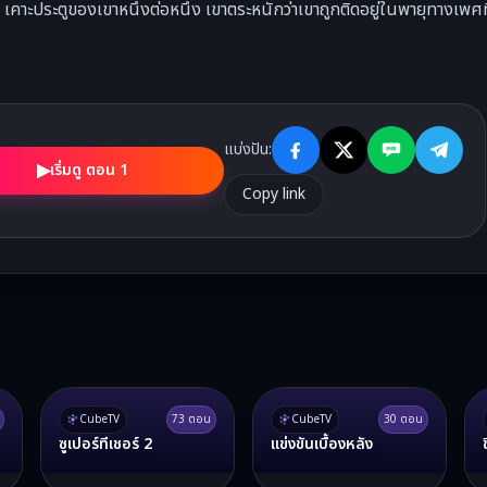
ี" เคาะประตูของเขาหนึ่งต่อหนึ่ง เขาตระหนักว่าเขาถูกติดอยู่ในพายุทางเพศ
แบ่งปัน:
▶
เริ่มดู ตอน 1
Copy link
CubeTV
73
ตอน
CubeTV
30
ตอน
ซูเปอร์ทีเชอร์ 2
แข่งขันเบื้องหลัง