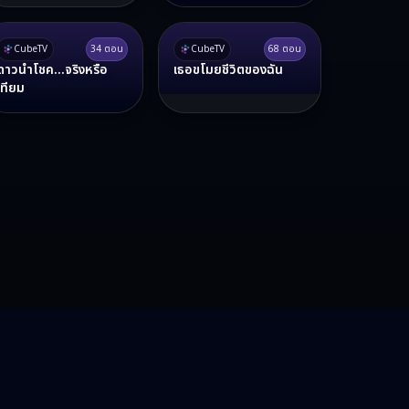
CubeTV
34
ตอน
CubeTV
68
ตอน
ดาวนำโชค...จริงหรือ
เธอขโมยชีวิตของฉัน
เทียม