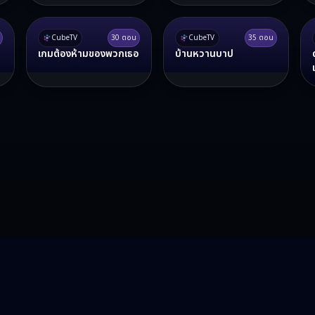
CubeTV
30
ตอน
CubeTV
35
ตอน
เกมต้องห้ามของพวกเธอ
บ้านหวานบาป